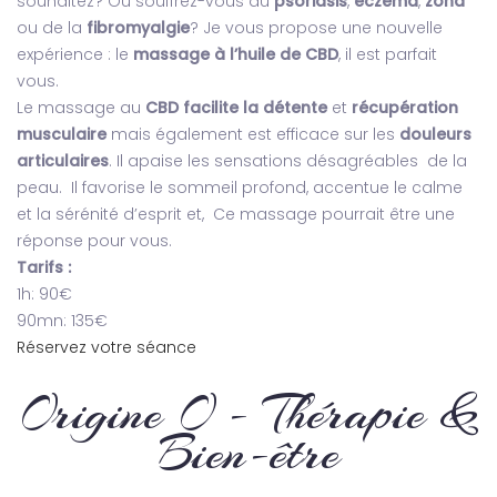
souhaitez? Ou souffrez-vous du
psoriasis
,
eczéma
,
zona
ou de la
fibromyalgie
? Je vous propose une nouvelle
expérience : le
massage à l’huile de CBD
, il est parfait
vous.
Le massage au
CBD facilite la détente
et
récupération
musculaire
mais également est efficace sur les
douleurs
articulaires
. Il apaise les sensations désagréables de la
peau. Il favorise le sommeil profond, accentue le calme
et la sérénité d’esprit et, Ce massage pourrait être une
réponse pour vous.
Tarifs :
1h: 90€
90mn: 135€
Réservez votre séance
Origine O - Thérapie &
Bien-être