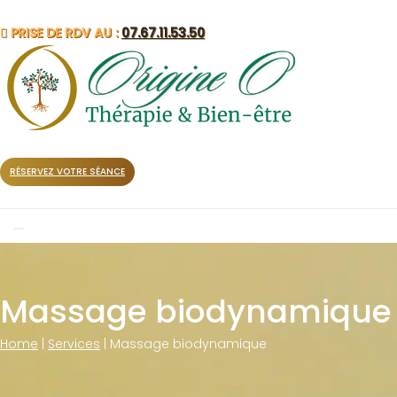
PRISE DE RDV AU :
07.67.11.53.50
RÉSERVEZ VOTRE SÉANCE
Toggle
navigation
Massage biodynamique
Home
|
Services
|
Massage biodynamique